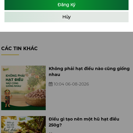
hạt
Với những ai yêu thích vị béo bùi tự nhiên của đặc sản phố núi,
Đăng Ký
điều rang củi Hải Bình Gia Lai
là một hương vị rất đáng để trải
Hủy
nghiệm.
CÁC TIN KHÁC
Không phải hạt điều nào cũng giống
nhau
10:04 06-08-2026
Điều gì tạo nên một hũ hạt điều
250g?