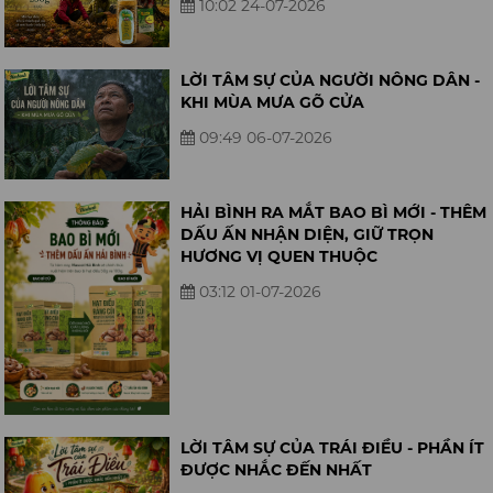
10:02 24-07-2026
LỜI TÂM SỰ CỦA NGƯỜI NÔNG DÂN -
KHI MÙA MƯA GÕ CỬA
09:49 06-07-2026
HẢI BÌNH RA MẮT BAO BÌ MỚI - THÊM
DẤU ẤN NHẬN DIỆN, GIỮ TRỌN
HƯƠNG VỊ QUEN THUỘC
03:12 01-07-2026
LỜI TÂM SỰ CỦA TRÁI ĐIỀU - PHẦN ÍT
ĐƯỢC NHẮC ĐẾN NHẤT