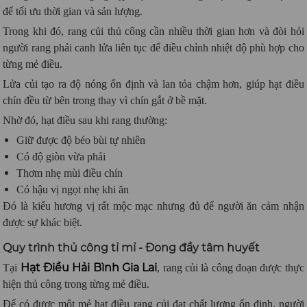
để tối ưu thời gian và sản lượng.
Trong khi đó, rang củi thủ công cần nhiều thời gian hơn và đòi hỏi
người rang phải canh lửa liên tục để điều chỉnh nhiệt độ phù hợp cho
từng mẻ điều.
Lửa củi tạo ra độ nóng ổn định và lan tỏa chậm hơn, giúp hạt điều
chín đều từ bên trong thay vì chín gắt ở bề mặt.
Nhờ đó, hạt điều sau khi rang thường:
Giữ được độ béo bùi tự nhiên
Có độ giòn vừa phải
Thơm nhẹ mùi điều chín
Có hậu vị ngọt nhẹ khi ăn
Đó là kiểu hương vị rất mộc mạc nhưng đủ để người ăn cảm nhận
được sự khác biệt.
Quy trình thủ công tỉ mỉ - Đong đầy tâm huyết
Hạt Điều Hải Bình Gia Lai
Tại
, rang củi là công đoạn được thực
hiện thủ công trong từng mẻ điều.
Để có được một mẻ hạt điều rang củi đạt chất lượng ổn định, người