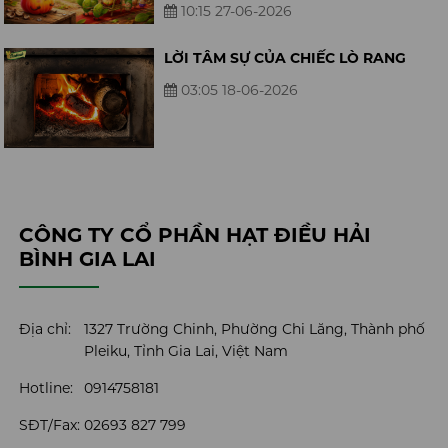
10:15 27-06-2026
LỜI TÂM SỰ CỦA CHIẾC LÒ RANG
03:05 18-06-2026
CÔNG TY CỔ PHẦN HẠT ĐIỀU HẢI
BÌNH GIA LAI
Địa chỉ:
1327 Trường Chinh, Phường Chi Lăng, Thành phố
Pleiku, Tỉnh Gia Lai, Việt Nam
Hotline:
0914758181
SĐT/Fax:
02693 827 799