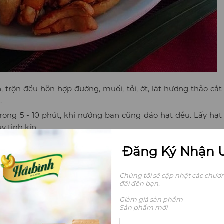
 trộn đều hỗn hợp đường, muối, tỏi, ớt, lát hương thảo cắt
.
rong 5 - 10 phút, khi nướng bạn cũng đảo hạt đều. Lấy hạt
y tinh kín.
Đăng Ký Nhận 
n. Nếu không có bơ bạn có thể trộn hỗn hợp bằng nước ấm,
Chúng tôi sẽ cập nhật các chươn
thêm hạt điều đã trộn đều với sốt vào chảo. Điều chỉnh nhỏ
đãi đến bạn.
đường rất dễ cháy, cho đến khi chuyển màu nâu nhạt, thơm
Giảm giá sản phẩm
Sản phẩm mới
uản trong lọ đậy nắp kín.