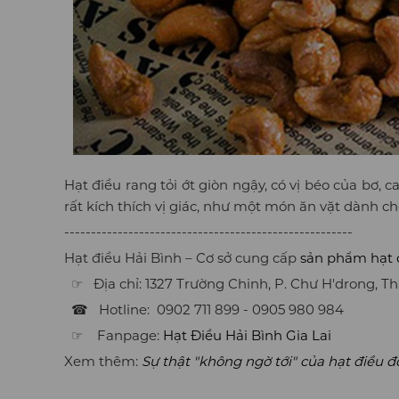
Hạt điều rang tỏi ớt giòn ngậy, có vị béo của bơ,
rất kích thích vị giác, như một món ăn vặt dành ch
------------------------------------------------------
Hạt điều Hải Bình – Cơ sở cung cấp
sản phẩm hạt đ
☞ Địa chỉ: 1327 Trường Chinh, P. Chư H'drong, Th
☎ Hotline: 0902 711 899 - 0905 980 984
☞ Fanpage:
Hạt Điều Hải Bình Gia Lai
Xem thêm:
Sự thật "không ngờ tới" của hạt điều đ