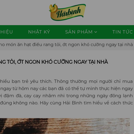
THIỆU
NHẬT KÝ
SẢN PHẨM
TIN TỨC 
ho món ăn hạt điều rang tỏi, ớt ngon khó cưỡng ngay tại nhà
NG TỎI, ỚT NGON KHÓ CƯỠNG NGAY TẠI NHÀ
 nhiều bạn trẻ yêu thích. Thông thường mọi người chỉ mua
ên, ngay từ hôm nay các bạn đã có thể tự mình thực hiện ngay
vị đậm đà, cay cay nhâm nhi trong những ngày đông lạnh
i đúng không nào. Hãy cùng Hải Bình tìm hiểu về cách thức