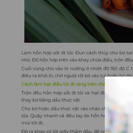
Làm hỗn hợp sốt ớt tỏi: Đun cách thủy cho bơ tan,
nhỏ. Đổ hỗn hợp trên vào khay chứa điều, trộn đều
Cuối cùng cho vào lò nướng ở nhiệt độ 160 độ C t
điều ra khỏi lò, chờ nguội rồi bỏ vào túi hoặc hũ thủ
Cách làm hạt điều tỏi ớt rang trên chảo nóng
Trộn đều hỗn hợp sốt ớt tỏi và hạt điều như trê
thay bơ bằng dầu thực vật.
Cho bơ hoặc dầu thực vật vào chảo cho tan chảy, 
lửa. Quậy nhanh và đều tay do hỗn hợp sốt chứa 
mùi tỏi ớt.
Đổ ra khay có lót giấy thấm dầu, để nguội và bảo q