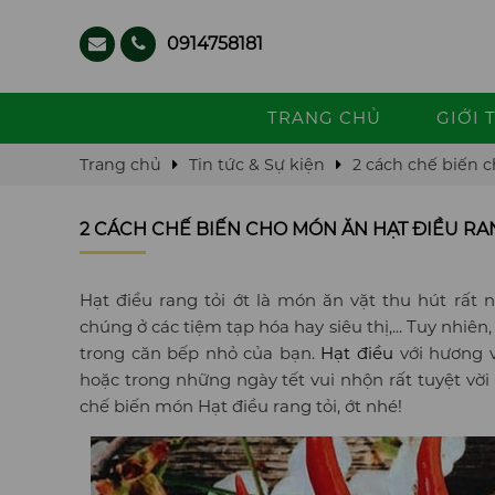
0914758181
TRANG CHỦ
GIỚI 
Trang chủ
Tin tức & Sự kiện
2 cách chế biến c
2 CÁCH CHẾ BIẾN CHO MÓN ĂN HẠT ĐIỀU RA
Hạt điều rang tỏi ớt là món ăn vặt thu hút rất
chúng ở các tiệm tạp hóa hay siêu thị,... Tuy nhi
trong căn bếp nhỏ của bạn.
Hạt điều
với hương 
hoặc trong những ngày tết vui nhộn rất tuyệt vờ
chế biến món Hạt điều rang tỏi, ớt nhé!