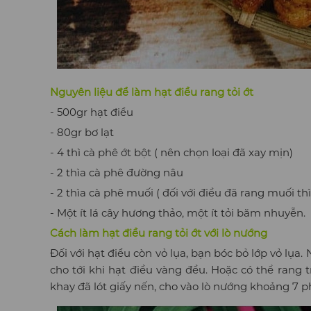
Nguyên liệu để làm hạt điều rang tỏi ớt
- 500gr hạt điều
- 80gr bơ lạt
- 4 thì cà phê ớt bột ( nên chọn loại đã xay mịn)
- 2 thìa cà phê đường nâu
- 2 thìa cà phê muối ( đối với điều đã rang muối 
- Một ít lá cây hương thảo, một ít tỏi băm nhuyễn.
Cách làm hạt điều rang tỏi ớt với lò nướng
Đối với hạt điều còn vỏ lụa, bạn bóc bỏ lớp vỏ lụ
cho tới khi hạt điều vàng đều. Hoặc có thể rang tr
khay đã lót giấy nến, cho vào lò nướng khoảng 7 p