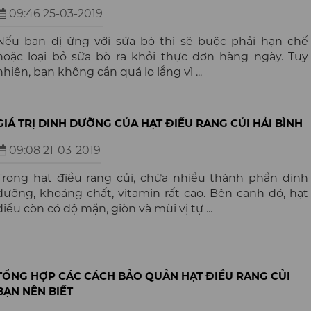
09:46 25-03-2019
Nếu bạn dị ứng với sữa bò thì sẽ buộc phải hạn chế
hoặc loại bỏ sữa bò ra khỏi thực đơn hàng ngày. Tuy
nhiên, bạn không cần quá lo lắng vì ...
GIÁ TRỊ DINH DƯỠNG CỦA HẠT ĐIỀU RANG CỦI HẢI BÌNH
09:08 21-03-2019
Trong hạt điều rang củi, chứa nhiều thành phần dinh
dưỡng, khoáng chất, vitamin rất cao. Bên cạnh đó, hạt
điều còn có độ mặn, giòn và mùi vị tự ...
TỔNG HỢP CÁC CÁCH BẢO QUẢN HẠT ĐIỀU RANG CỦI
BẠN NÊN BIẾT