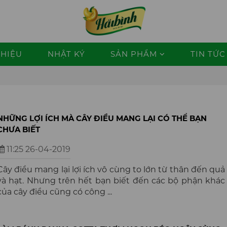
THIỆU
NHẬT KÝ
SẢN PHẨM
TIN TỨC 
NHỮNG LỢI ÍCH MÀ CÂY ĐIỀU MANG LẠI CÓ THỂ BẠN
CHƯA BIẾT
11:25 26-04-2019
Cây điều mang lại lợi ích vô cùng to lớn từ thân đến quả
và hạt. Nhưng trên hết bạn biết đến các bộ phận khác
của cây điều cũng có công ...