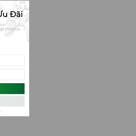
Ưu Đãi
g trình ưu