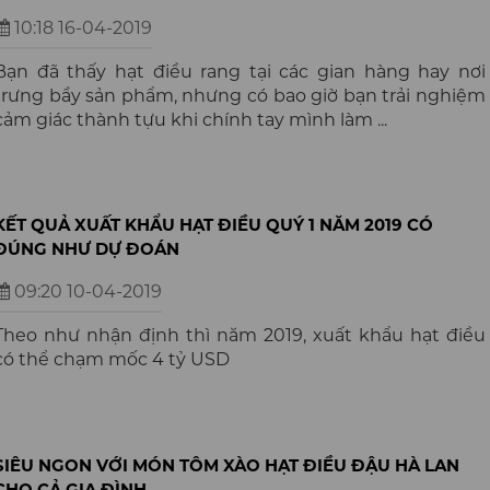
10:18 16-04-2019
Bạn đã thấy hạt điều rang tại các gian hàng hay nơi
trưng bầy sản phẩm, nhưng có bao giờ bạn trải nghiệm
cảm giác thành tựu khi chính tay mình làm ...
KẾT QUẢ XUẤT KHẨU HẠT ĐIỀU QUÝ 1 NĂM 2019 CÓ
ĐÚNG NHƯ DỰ ĐOÁN
09:20 10-04-2019
Theo như nhận định thì năm 2019, xuất khẩu hạt điều
có thể chạm mốc 4 tỷ USD
SIÊU NGON VỚI MÓN TÔM XÀO HẠT ĐIỀU ĐẬU HÀ LAN
CHO CẢ GIA ĐÌNH