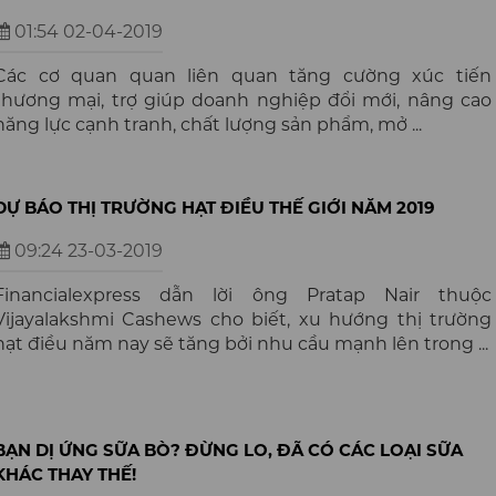
01:54 02-04-2019
Các cơ quan quan liên quan tăng cường xúc tiến
thương mại, trợ giúp doanh nghiệp đổi mới, nâng cao
năng lực cạnh tranh, chất lượng sản phẩm, mở ...
DỰ BÁO THỊ TRƯỜNG HẠT ĐIỀU THẾ GIỚI NĂM 2019
09:24 23-03-2019
Financialexpress dẫn lời ông Pratap Nair thuộc
Vijayalakshmi Cashews cho biết, xu hướng thị trường
hạt điều năm nay sẽ tăng bởi nhu cầu mạnh lên trong ...
BẠN DỊ ỨNG SỮA BÒ? ĐỪNG LO, ĐÃ CÓ CÁC LOẠI SỮA
KHÁC THAY THẾ!