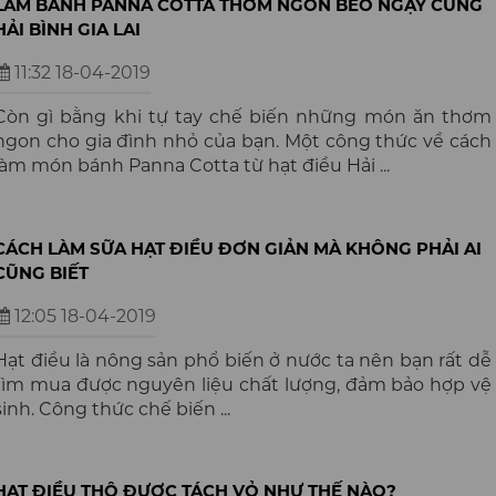
LÀM BÁNH PANNA COTTA THƠM NGON BÉO NGẬY CÙNG
HẢI BÌNH GIA LAI
11:32 18-04-2019
Còn gì bằng khi tự tay chế biến những món ăn thơm
ngon cho gia đình nhỏ của bạn. Một công thức về cách
làm món bánh Panna Cotta từ hạt điều Hải ...
CÁCH LÀM SỮA HẠT ĐIỀU ĐƠN GIẢN MÀ KHÔNG PHẢI AI
CŨNG BIẾT
12:05 18-04-2019
Hạt điều là nông sản phổ biến ở nước ta nên bạn rất dễ
tìm mua được nguyên liệu chất lượng, đảm bảo hợp vệ
sinh. Công thức chế biến ...
HẠT ĐIỀU THÔ ĐƯỢC TÁCH VỎ NHƯ THẾ NÀO?