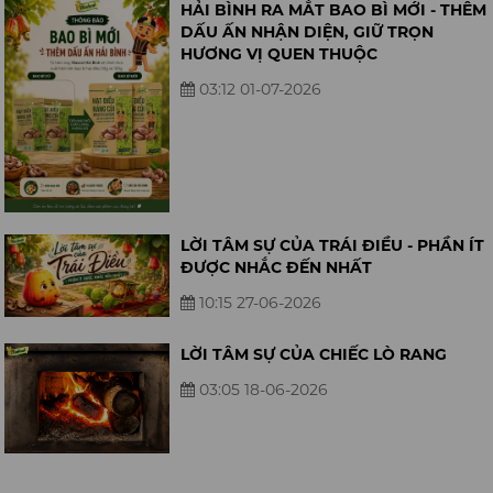
HẢI BÌNH RA MẮT BAO BÌ MỚI - THÊM
DẤU ẤN NHẬN DIỆN, GIỮ TRỌN
HƯƠNG VỊ QUEN THUỘC
03:12 01-07-2026
LỜI TÂM SỰ CỦA TRÁI ĐIỀU - PHẦN ÍT
ĐƯỢC NHẮC ĐẾN NHẤT
10:15 27-06-2026
LỜI TÂM SỰ CỦA CHIẾC LÒ RANG
03:05 18-06-2026