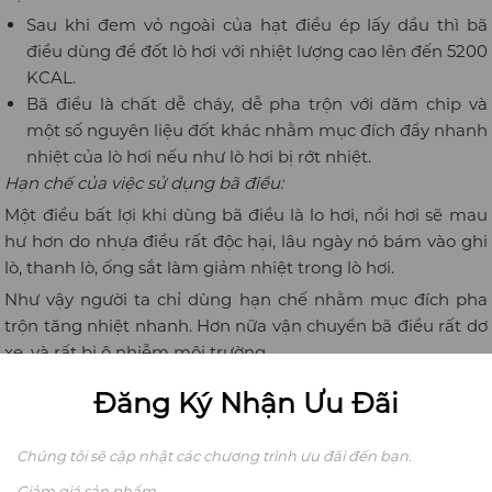
Sau khi đem vỏ ngoài của hạt điều ép lấy dầu thì bã
điều dùng để đốt lò hơi với nhiệt lượng cao lên đến 5200
KCAL.
Bã điều là chất dễ cháy, dễ pha trộn với dăm chip và
một số nguyên liệu đốt khác nhằm mục đích đẩy nhanh
nhiệt của lò hơi nếu như lò hơi bị rớt nhiệt.
Hạn chế của việc sử dụng bã điều:
Một điều bất lợi khi dùng bã điều là lo hơi, nồi hơi sẽ mau
hư hơn do nhựa điều rất độc hại, lâu ngày nó bám vào ghi
lò, thanh lò, ống sắt làm giảm nhiệt trong lò hơi.
Như vậy người ta chỉ dùng hạn chế nhằm mục đích pha
trộn tăng nhiệt nhanh. Hơn nữa vận chuyển bã điều rất dơ
xe, và rất bị ô nhiễm môi trường.
Lợi ích của lụa và củi điều
Đăng Ký Nhận Ưu Đãi
Chúng tôi sẽ cập nhật các chương trình ưu đãi đến bạn.
Giảm giá sản phẩm