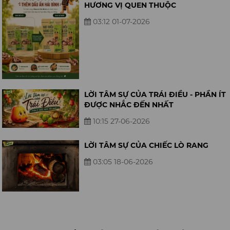
HƯƠNG VỊ QUEN THUỘC
03:12 01-07-2026
LỜI TÂM SỰ CỦA TRÁI ĐIỀU - PHẦN ÍT
ĐƯỢC NHẮC ĐẾN NHẤT
10:15 27-06-2026
LỜI TÂM SỰ CỦA CHIẾC LÒ RANG
03:05 18-06-2026