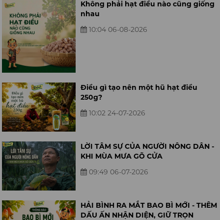
Không phải hạt điều nào cũng giống
nhau
10:04 06-08-2026
Điều gì tạo nên một hũ hạt điều
250g?
10:02 24-07-2026
LỜI TÂM SỰ CỦA NGƯỜI NÔNG DÂN -
KHI MÙA MƯA GÕ CỬA
09:49 06-07-2026
HẢI BÌNH RA MẮT BAO BÌ MỚI - THÊM
DẤU ẤN NHẬN DIỆN, GIỮ TRỌN