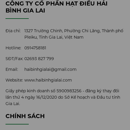
CÔNG TY CỔ PHẦN HẠT ĐIỀU HẢI
BÌNH GIA LAI
Địa chỉ:
1327 Trường Chinh, Phường Chi Lăng, Thành phố
Pleiku, Tỉnh Gia Lai, Việt Nam
Hotline:
0914758181
SĐT/Fax:
02693 827 799
Email:
haibinhgialai@gmail.com
Website:
www.haibinhgialai.com
Giấy phép kinh doanh số 5900983256 - đăng ký thay đổi
lần thứ 4 ngày 16/12/2020 do Sở Kế hoạch và Đầu tư tỉnh
Gia Lai.
CHÍNH SÁCH