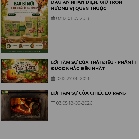
DẤU ẤN NHẬN DIỆN, GIỮ TRỌN
HƯƠNG VỊ QUEN THUỘC
03:12 01-07-2026
LỜI TÂM SỰ CỦA TRÁI ĐIỀU - PHẦN ÍT
ĐƯỢC NHẮC ĐẾN NHẤT
10:15 27-06-2026
LỜI TÂM SỰ CỦA CHIẾC LÒ RANG
03:05 18-06-2026