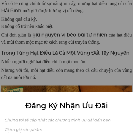
Và có lẽ cũng chính từ sự nâng niu ấy, những hạt điều rang củi của
Hải Bình
mới giữ được hương vị rất riêng.
Không quá cầu kỳ.
Không cố trở nên khác biệt.
giữ nguyên vị béo bùi tự nhiên
Chỉ đơn giản là
của hạt điều
và mùi thơm mộc mạc từ cách rang củi truyền thống.
Trong Từng Hạt Điều Là Cả Một Vùng Đất Tây Nguyên
Nhiều người nghĩ hạt điều chỉ là một món ăn.
Nhưng với tôi, mỗi hạt điều còn mang theo cả câu chuyện của vùng
đất đã nuôi lớn nó.
Đăng Ký Nhận Ưu Đãi
Chúng tôi sẽ cập nhật các chương trình ưu đãi đến bạn.
Giảm giá sản phẩm