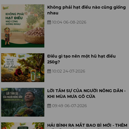
Không phải hạt điều nào cũng giống
nhau
10:04 06-08-2026
Điều gì tạo nên một hũ hạt điều
250g?
10:02 24-07-2026
LỜI TÂM SỰ CỦA NGƯỜI NÔNG DÂN -
KHI MÙA MƯA GÕ CỬA
09:49 06-07-2026
HẢI BÌNH RA MẮT BAO BÌ MỚI - THÊM