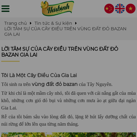
Trang chủ
Tin tức & Sự kiện
LỜI TÂM SỰ CỦA CÂY ĐIỀU TRÊN VÙNG ĐẤT ĐỎ BAZAN
GIA LAI
LỜI TÂM SỰ CỦA CÂY ĐIỀU TRÊN VÙNG ĐẤT ĐỎ
BAZAN GIA LAI
Tôi Là Một Cây Điều Của Gia Lai
vùng đất đỏ bazan
Tôi sinh ra trên
của Tây Nguyên.
Từ khi chỉ là một mầm cây nhỏ, tôi đã quen với cái nắng gắt của mùa
khô, những cơn gió đỏ bụi và những cơn mưa ào ạt giữa đại ngàn
Gia Lai.
Rễ của tôi bám sâu vào lòng đất đỏ, lặng lẽ hút lấy dưỡng chất của
núi rừng để lớn lên qua từng năm tháng.