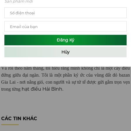
Sản phẩm mới
Tây Nguyên
Trong từng hạt điều còn có vị của nắng gió
, màu đỏ
bazan của quê hương và cả mồ hôi của người nông dân sau những
Đăng Ký
ngày lao động vất vả.
Tôi đã đứng ở đây rất lâu rồi.
Hủy
Lâu đến mức chứng kiến biết bao đổi thay của vùng đất này.
Và rồi theo năm tháng, tôi hiểu rằng mình không chỉ là một cây điều
đứng giữa đại ngàn. Tôi là một phần ký ức của vùng đất đỏ bazan
Gia Lai - nơi nắng gió, con người và sự tử tế được gửi gắm trọn vẹn
hạt điều Hải Bình
trong từng
.
CÁC TIN KHÁC