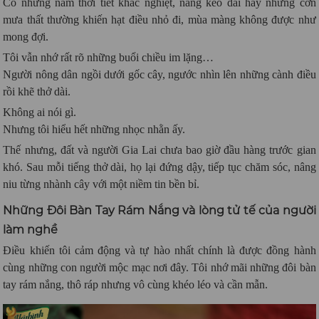
Có những năm thời tiết khắc nghiệt, nắng kéo dài hay những cơn
mưa thất thường khiến hạt điều nhỏ đi, mùa màng không được như
mong đợi.
Tôi vẫn nhớ rất rõ những buổi chiều im lặng…
Người nông dân ngồi dưới gốc cây, ngước nhìn lên những cành điều
rồi khẽ thở dài.
Không ai nói gì.
Nhưng tôi hiểu hết những nhọc nhằn ấy.
Thế nhưng, đất và người Gia Lai chưa bao giờ đầu hàng trước gian
khó. Sau mỗi tiếng thở dài, họ lại đứng dậy, tiếp tục chăm sóc, nâng
niu từng nhành cây với một niềm tin bền bỉ.
Những Đôi Bàn Tay Rám Nắng và lòng tử tế của người
làm nghề
Điều khiến tôi cảm động và tự hào nhất chính là được đồng hành
cùng những con người mộc mạc nơi đây. Tôi nhớ mãi những đôi bàn
tay rám nắng, thô ráp nhưng vô cùng khéo léo và cần mẫn.