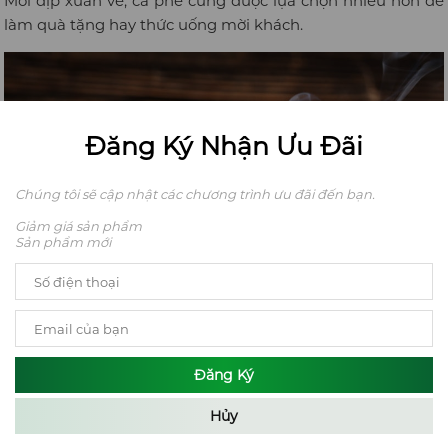
Mỗi dịp xuân về, cà phê cũng được lựa chọn nhiều hơn để
làm quà tặng hay thức uống mời khách.
Đăng Ký Nhận Ưu Đãi
Chúng tôi sẽ cập nhật các chương trình ưu đãi đến bạn.
Giảm giá sản phẩm
Sản phẩm mới
Đăng Ký
Cà phê Việt Nam là món quà tết ý nghĩa, nhưng cần đảm
Hủy
bảo chất lượng và tốt cho sức khỏe, mà để lựa chọn cà phê