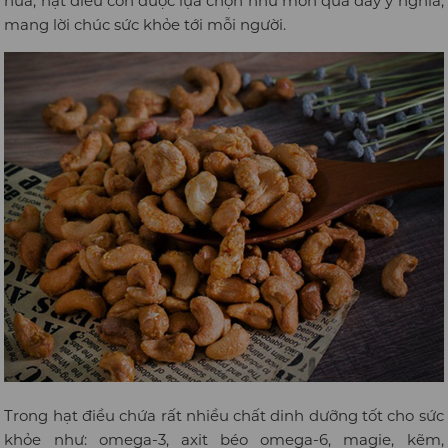
nữa, hạt điều còn được lựa chọn như món quà đầy ý nghĩa,
mang lời chúc sức khỏe tới mỗi người.
Trong hạt điều chứa rất nhiều chất dinh dưỡng tốt cho sức
khỏe như: omega-3, axit béo omega-6, magie, kẽm,