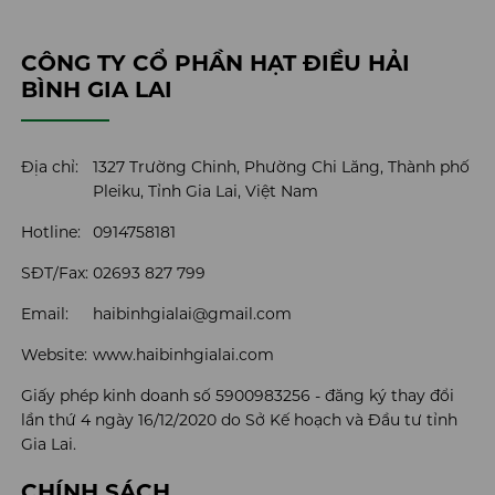
CÔNG TY CỔ PHẦN HẠT ĐIỀU HẢI
BÌNH GIA LAI
Địa chỉ:
1327 Trường Chinh, Phường Chi Lăng, Thành phố
Pleiku, Tỉnh Gia Lai, Việt Nam
Hotline:
0914758181
SĐT/Fax:
02693 827 799
Email:
haibinhgialai@gmail.com
Website:
www.haibinhgialai.com
Giấy phép kinh doanh số 5900983256 - đăng ký thay đổi
lần thứ 4 ngày 16/12/2020 do Sở Kế hoạch và Đầu tư tỉnh
Gia Lai.
CHÍNH SÁCH