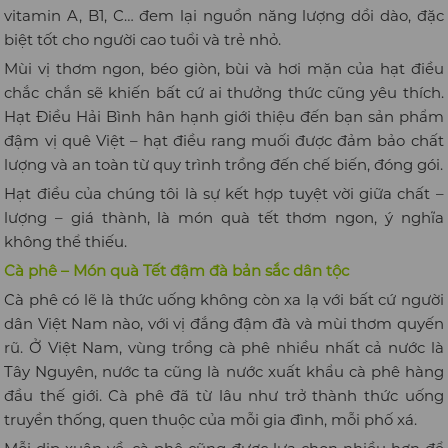
vitamin A, B1, C… đem lại nguồn năng lượng dồi dào, đặc
biệt tốt cho người cao tuổi và trẻ nhỏ.
Mùi vị thơm ngon, béo giòn, bùi và hơi mặn của hạt điều
chắc chắn sẽ khiến bất cứ ai thưởng thức cũng yêu thích.
Hạt Điều Hải Bình hân hạnh giới thiệu đến bạn sản phẩm
đậm vị quê Việt – hạt điều rang muối được đảm bảo chất
lượng và an toàn từ quy trình trồng đến chế biến, đóng gói.
Hạt điều của chúng tôi là sự kết hợp tuyệt vời giữa chất –
lượng – giá thành, là món quà tết thơm ngon, ý nghĩa
không thể thiếu.
Cà phê – Món quà Tết đậm đà bản sắc dân tộc
Cà phê có lẽ là thức uống không còn xa lạ với bất cứ người
dân Việt Nam nào, với vị đắng đậm đà và mùi thơm quyến
rũ. Ở Việt Nam, vùng trồng cà phê nhiều nhất cả nước là
Tây Nguyên, nước ta cũng là nước xuất khẩu cà phê hàng
đầu thế giới. Cà phê đã từ lâu như trở thành thức uống
truyền thống, quen thuộc của mỗi gia đình, mỗi phố xá.