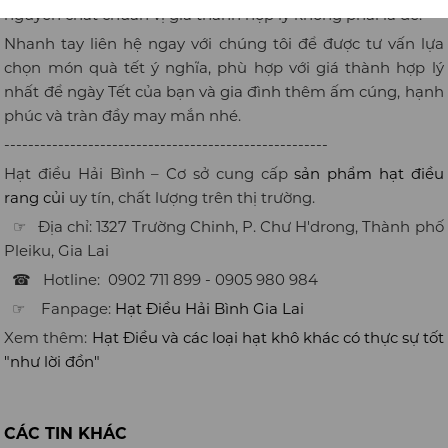
nguyên chất chuẩn vị giá thành hợp lý không phải là dễ.
Nhanh tay liên hệ ngay với chúng tôi để được tư vấn lựa
chọn món quà tết ý nghĩa, phù hợp với giá thành hợp lý
nhất để ngày Tết của bạn và gia đình thêm ấm cúng, hạnh
phúc và tràn đầy may mắn nhé.
------------------------------------------------------
Hạt điều Hải Bình – Cơ sở cung cấp
sản phẩm hạt điều
rang củi
uy tín, chất lượng trên thị trường.
☞ Địa chỉ: 1327 Trường Chinh, P. Chư H'drong, Thành phố
Pleiku, Gia Lai
☎ Hotline: 0902 711 899 - 0905 980 984
☞ Fanpage:
Hạt Điều Hải Bình Gia Lai
Xem thêm:
Hạt Điều và các loại hạt khô khác có thực sự tốt
"như lời đồn"
CÁC TIN KHÁC