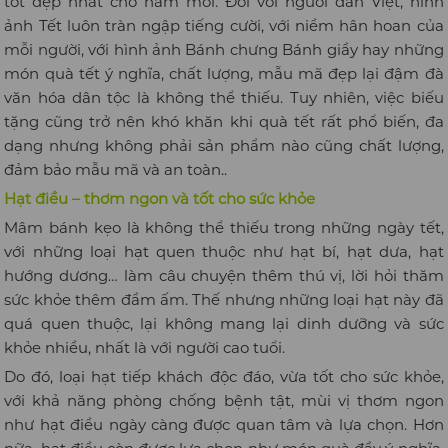
tốt đẹp nhất cho năm mới. Đối với người dân Việt, hình
ảnh Tết luôn tràn ngập tiếng cười, với niềm hân hoan của
mỗi người, với hình ảnh Bánh chưng Bánh giầy hay những
món quà tết ý nghĩa, chất lượng, mẫu mã đẹp lại đậm đà
văn hóa dân tộc là không thể thiếu. Tuy nhiên, việc biếu
tặng cũng trở nên khó khăn khi quà tết rất phổ biến, đa
dạng nhưng không phải sản phẩm nào cũng chất lượng,
đảm bảo mẫu mã và an toàn..
Hạt điều – thơm ngon và tốt cho sức khỏe
Mâm bánh kẹo là không thể thiếu trong những ngày tết,
với những loại hạt quen thuộc như hạt bí, hạt dưa, hạt
hướng dương… làm câu chuyện thêm thú vị, lời hỏi thăm
sức khỏe thêm đầm ấm. Thế nhưng những loại hạt này đã
quá quen thuộc, lại không mang lại dinh dưỡng và sức
khỏe nhiều, nhất là với người cao tuổi.
Do đó, loại hạt tiếp khách độc đáo, vừa tốt cho sức khỏe,
với khả năng phòng chống bệnh tật, mùi vị thơm ngon
như hạt điều ngày càng được quan tâm và lựa chọn. Hơn