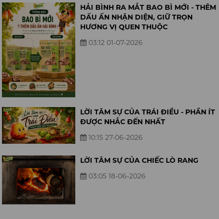
HẢI BÌNH RA MẮT BAO BÌ MỚI - THÊM
DẤU ẤN NHẬN DIỆN, GIỮ TRỌN
HƯƠNG VỊ QUEN THUỘC
03:12 01-07-2026
LỜI TÂM SỰ CỦA TRÁI ĐIỀU - PHẦN ÍT
ĐƯỢC NHẮC ĐẾN NHẤT
10:15 27-06-2026
LỜI TÂM SỰ CỦA CHIẾC LÒ RANG
03:05 18-06-2026