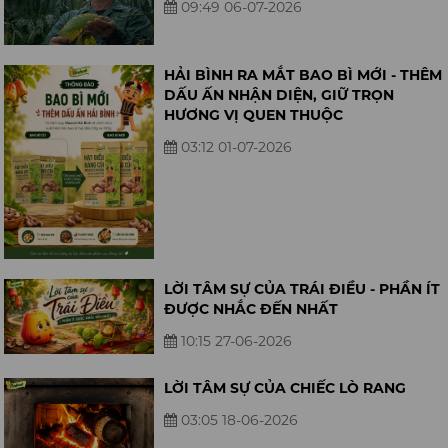
09:49 06-07-2026
HẢI BÌNH RA MẮT BAO BÌ MỚI - THÊM
DẤU ẤN NHẬN DIỆN, GIỮ TRỌN
HƯƠNG VỊ QUEN THUỘC
03:12 01-07-2026
LỜI TÂM SỰ CỦA TRÁI ĐIỀU - PHẦN ÍT
ĐƯỢC NHẮC ĐẾN NHẤT
10:15 27-06-2026
LỜI TÂM SỰ CỦA CHIẾC LÒ RANG
03:05 18-06-2026