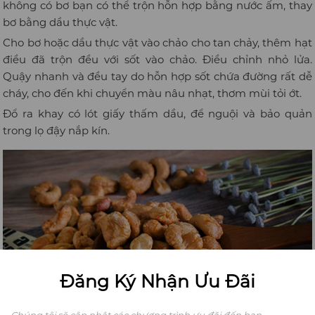
không có bơ bạn có thể trộn hỗn hợp bằng nước ấm, thay
bơ bằng dầu thực vật.
Cho bơ hoặc dầu thực vật vào chảo cho tan chảy, thêm hạt
điều đã trộn đều với sốt vào chảo. Điều chỉnh nhỏ lửa.
Quậy nhanh và đều tay do hỗn hợp sốt chứa đường rất dễ
cháy, cho đến khi chuyển màu nâu nhạt, thơm mùi tỏi ớt.
Đổ ra khay có lót giấy thấm dầu, để nguội và bảo quản
trong lọ đậy nắp kín.
Đăng Ký Nhận Ưu Đãi
Chúng tôi sẽ cập nhật các chương trình ưu đãi đến bạn.