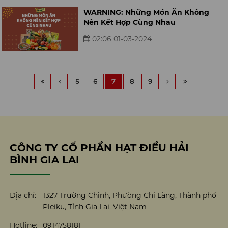
WARNING: Những Món Ăn Không
Nên Kết Hợp Cùng Nhau
02:06 01-03-2024
5
6
7
8
9
CÔNG TY CỔ PHẦN HẠT ĐIỀU HẢI
BÌNH GIA LAI
Địa chỉ:
1327 Trường Chinh, Phường Chi Lăng, Thành phố
Pleiku, Tỉnh Gia Lai, Việt Nam
Hotline:
0914758181