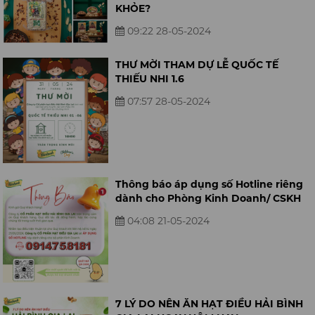
KHỎE?
09:22 28-05-2024
THƯ MỜI THAM DỰ LỄ QUỐC TẾ
THIẾU NHI 1.6
07:57 28-05-2024
Thông báo áp dụng số Hotline riêng
dành cho Phòng Kinh Doanh/ CSKH
04:08 21-05-2024
7 LÝ DO NÊN ĂN HẠT ĐIỀU HẢI BÌNH