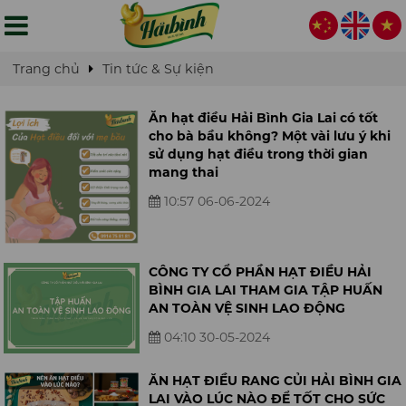
Trang chủ
Tin tức & Sự kiện
Ăn hạt điều Hải Bình Gia Lai có tốt
cho bà bầu không? Một vài lưu ý khi
sử dụng hạt điều trong thời gian
mang thai
10:57 06-06-2024
CÔNG TY CỔ PHẦN HẠT ĐIỀU HẢI
BÌNH GIA LAI THAM GIA TẬP HUẤN
AN TOÀN VỆ SINH LAO ĐỘNG
04:10 30-05-2024
ĂN HẠT ĐIỀU RANG CỦI HẢI BÌNH GIA
LAI VÀO LÚC NÀO ĐỂ TỐT CHO SỨC